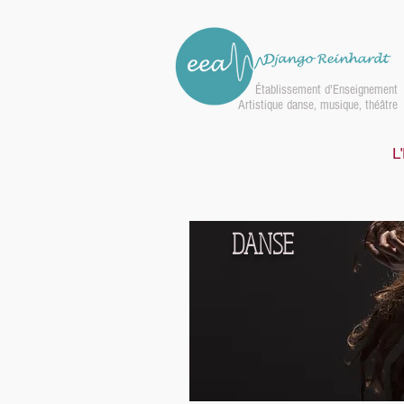
Établissement d'Enseignement
Artistique danse, musique, théâtre
L
DANSE