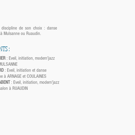
a discipline de son choix : danse
z à Mulsanne ou Ruaudin.
TS :
IER
: Eveil, initiation, modern'jazz
 MULSANNE
ARD
: Eveil, initiation et danse
ne
à ARNAGE et COULAINES
ABENT
: Eveil, initiation, modern'jazz
 salon à RUAUDIN