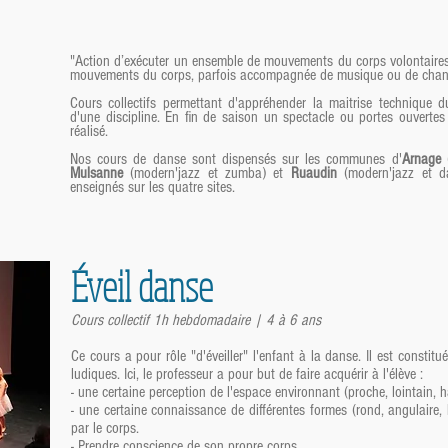
"Action d’exécuter un ensemble de mouvements du corps volontaires
mouvements du corps, parfois accompagnée de musique ou de cha
Cours collectifs permettant d'appréhender la maitrise technique 
d'une discipline. En fin de saison un spectacle ou portes ouvertes 
réalisé.
Nos cours de danse sont dispensés sur les communes d'
Arnage
(
Mulsanne
(modern'jazz et zumba) et
Ruaudin
(modern'jazz et dan
enseignés sur les quatre sites.
Éveil danse
Cours collectif 1h hebdomadaire | 4 à 6 ans
Ce cours a pour rôle "d'éveiller" l'enfant à la danse. Il est constitu
ludiques. Ici, le professeur a pour but de faire acquérir à l'élève :
- une certaine perception de l'espace environnant (proche, lointain, hau
- une certaine connaissance de différentes formes (rond, angulaire, l
par le corps.
- Prendre conscience de son propre corps