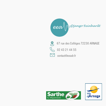
67 rue des Collèges
72230 ARNAGE
02 43 21 44 55
contact@eeadr.fr