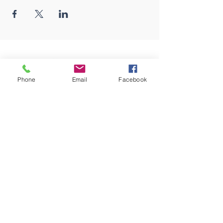
Phone
Email
Facebook
67 rue des Collèges
72230 ARNAGE
02 43 21 44 55
contact@eeadr.fr
HORAIRES
Lundi
Fermé
Mardi
14h-18h
Mercredi
10h - 12h / 14h-18h
Jeudi
14h-18h
Vendredi
14h-16h