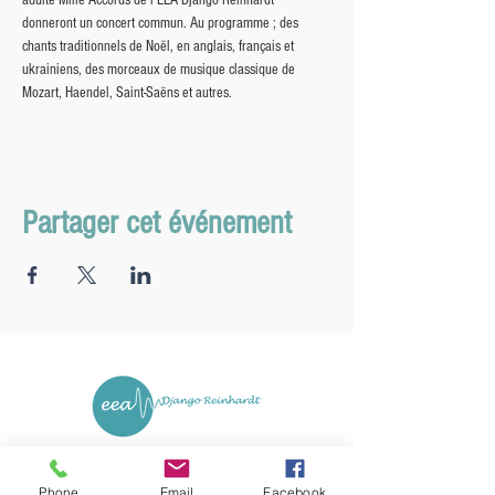
adulte Mille Accords de l'EEA Django Reinhardt 
donneront un concert commun. Au programme ; des 
chants traditionnels de Noël, en anglais, français et 
ukrainiens, des morceaux de musique classique de 
Mozart, Haendel, Saint-Saëns et autres.
Partager cet événement
67 rue des Collèges
72230 ARNAGE
Phone
Email
Facebook